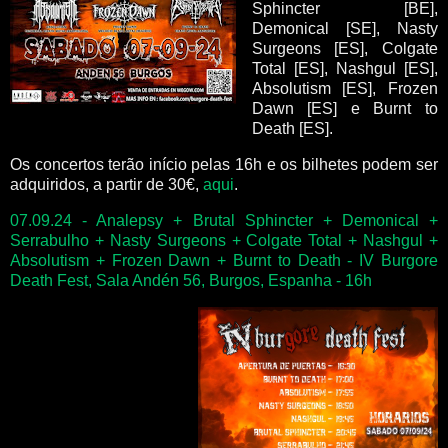
Sphincter [BE],
Demonical [SE], Nasty
Surgeons [ES], Colgate
Total [ES], Nashgul [ES],
Absolutism [ES], Frozen
Dawn [ES] e Burnt to
Death [ES].
Os concertos terão início pelas 16h e os bilhetes podem ser
adquiridos, a partir de 30€,
aqui
.
07.09.24 - Analepsy + Brutal Sphincter + Demonical +
Serrabulho + Nasty Surgeons + Colgate Total + Nashgul +
Absolutism + Frozen Dawn + Burnt to Death - IV Burgore
Death Fest, Sala Andén 56, Burgos, Espanha - 16h