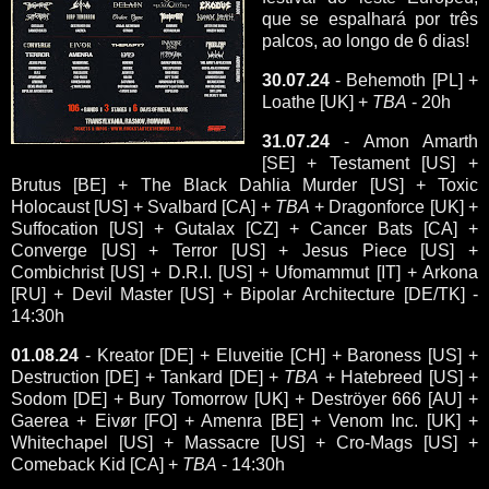
que se espalhará por três
palcos, ao longo de 6 dias!
30.07.24
- Behemoth [PL] +
Loathe [UK] +
TBA
- 20h
31.07.24
- Amon Amarth
[SE] + Testament [US] +
Brutus [BE] + The Black Dahlia Murder [US] + Toxic
Holocaust [US] + Svalbard [CA] +
TBA
+ Dragonforce [UK] +
Suffocation [US] + Gutalax [CZ] + Cancer Bats [CA] +
Converge [US] + Terror [US] + Jesus Piece [US] +
Combichrist [US] + D.R.I. [US] + Ufomammut [IT] + Arkona
[RU] + Devil Master [US] + Bipolar Architecture [DE/TK] -
14:30h
01.08.24
- Kreator [DE] + Eluveitie [CH] + Baroness [US] +
Destruction [DE] + Tankard [DE] +
TBA
+ Hatebreed [US] +
Sodom [DE] + Bury Tomorrow [UK] + Deströyer 666 [AU] +
Gaerea + Eivør [FO] + Amenra [BE] + Venom Inc. [UK] +
Whitechapel [US] + Massacre [US] + Cro-Mags [US] +
Comeback Kid [CA] +
TBA
- 14:30h