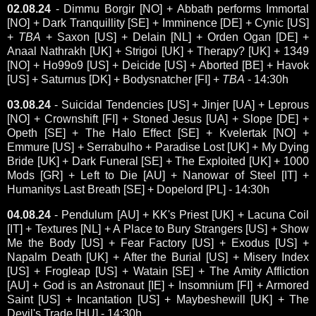
02.08.24
- Dimmu Borgir [NO] + Abbath performs Immortal
[NO] + Dark Tranquillity [SE] + Imminence [DE] + Cynic [US]
+
TBA
+ Saxon [US] + Delain [NL] + Orden Ogan [DE] +
Anaal Nathrakh [UK] + Strigoi [UK] + Therapy? [UK] + 1349
[NO] + Ho99o9 [US] + Deicide [US] + Aborted [BE] + Havok
[US] + Saturnus [DK] + Bodysnatcher [FI] +
TBA
- 14:30h
03.08.24
- Suicidal Tendencies [US] + Jinjer [UA] + Leprous
[NO] + Crownshift [FI] + Stoned Jesus [UA] + Slope [DE] +
Opeth [SE] + The Halo Effect [SE] + Kvelertak [NO] +
Emmure [US] + Serrabulho + Paradise Lost [UK] + My Dying
Bride [UK] + Dark Funeral [SE] + The Exploited [UK] + 1000
Mods [GR] + Left to Die [AU] + Nanowar of Steel [IT] +
Humanitys Last Breath [SE] + Dopelord [PL] - 14:30h
04.08.24
- Pendulum [AU] + KK's Priest [UK] + Lacuna Coil
[IT] + Textures [NL] + A Place to Bury Strangers [US] + Show
Me the Body [US] + Fear Factory [US] + Exodus [US] +
Napalm Death [UK] + After the Burial [US] + Misery Index
[US] + Frogleap [US] + Watain [SE] + The Amity Affliction
[AU] + God is an Astronaut [IE] + Insomnium [FI] + Armored
Saint [US] + Incantation [US] + Maybeshewill [UK] + The
Devil's Trade [HU] - 14:30h